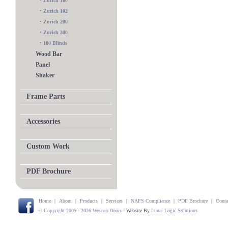
•
Zurich 100
•
Zurich 102
•
Zurich 200
•
Zurich 300
•
100 Blinds
Wood Bar
Panel
Shaker
Frame Parts
Accessories
Custom Work
PDF Brochure
Home
|
About
|
Products
|
Services
|
NAFS Compliance
|
PDF Brochure
|
Conta
© Copyright 2009 - 2026 Wescon Doors
- Website By
Lunar Logic Solutions