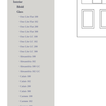
Interior
Bifold
Glass
•
One Lite Flat 100
•
One Lite Flat 102
•
One Lite Flat 200
•
One Lite Flat 300
•
One Lite GC 100
•
One Lite GC 102
•
One Lite GC 200
•
One Lite GC 300
•
Alexandria 100
•
Alexandria 102
•
Alexandria 100 GC
•
Alexandria 102 GC
•
Calais 100
•
Calais 102
•
Calais 200
Charlotte 100 GC
•
Calais 300
•
Carmen 100
•
Carmen 102