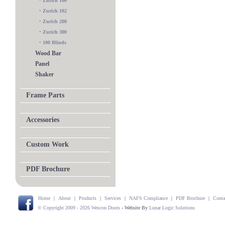
•
Zurich 100
•
Zurich 102
•
Zurich 200
•
Zurich 300
•
100 Blinds
Wood Bar
Panel
Shaker
Frame Parts
Accessories
Custom Work
PDF Brochure
Home
|
About
|
Products
|
Services
|
NAFS Compliance
|
PDF Brochure
|
Conta
© Copyright 2009 - 2026 Wescon Doors
- Website By
Lunar Logic Solutions