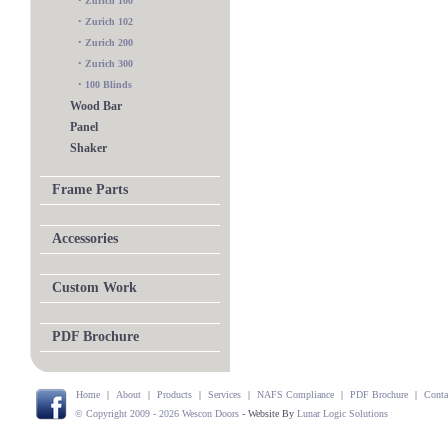
•
Zurich 100
•
Zurich 102
•
Zurich 200
•
Zurich 300
•
100 Blinds
Wood Bar
Panel
Shaker
Frame Parts
Accessories
Custom Work
PDF Brochure
Home
|
About
|
Products
|
Services
|
NAFS Compliance
|
PDF Brochure
|
Conta
© Copyright 2009 - 2026 Wescon Doors
- Website By
Lunar Logic Solutions