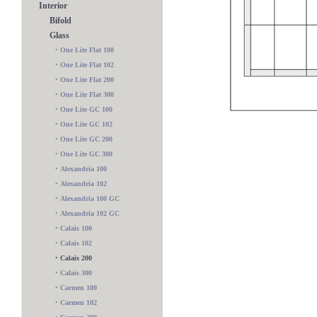
Interior
Bifold
Glass
•
One Lite Flat 100
•
One Lite Flat 102
•
One Lite Flat 200
•
One Lite Flat 300
•
One Lite GC 100
•
One Lite GC 102
•
One Lite GC 200
•
One Lite GC 300
•
Alexandria 100
•
Alexandria 102
•
Alexandria 100 GC
•
Alexandria 102 GC
•
Calais 100
•
Calais 102
Charlotte 102 GC
•
Calais 200
•
Calais 300
•
Carmen 100
•
Carmen 102